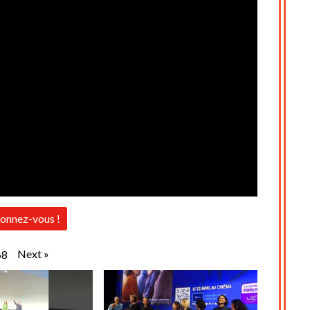
onnez-vous !
Next
»
68