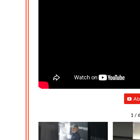
Ab
1
/