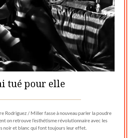
’ai tué pour elle
Posted
by
on
cine2909
aire Rodriguez / Miller fasse à nouveau parler la poudre
12
nt on retrouve l’esthétisme révolutionnaire avec les
 noir et blanc qui font toujours leur effet.
décembre
2020