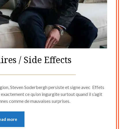
ires / Side Effects
Posted
by
on
cine2909
ion, Steven Soderbergh persiste et signe avec Effets
3
ir exactement ce qu’on ingurgite surtout quand il s’agit
onnes comme de mauvaises surprises.
août
2023
ead more