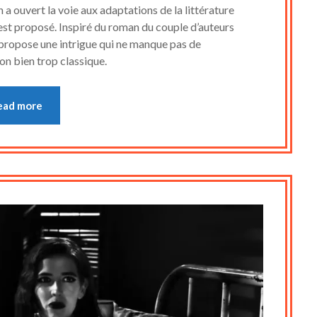
on
cine2909
 a ouvert la voie aux adaptations de la littérature
15
 est proposé. Inspiré du roman du couple d’auteurs
 propose une intrigue qui ne manque pas de
juillet
on bien trop classique.
2023
ead more