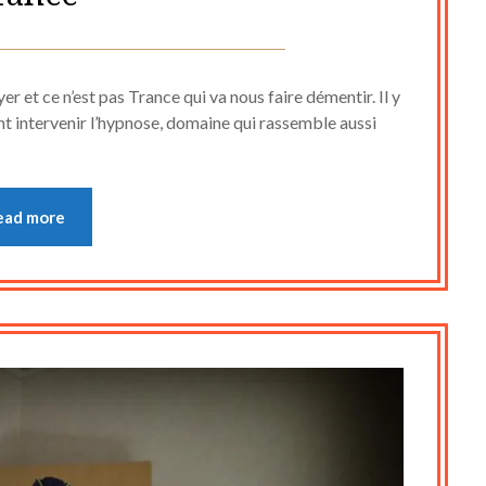
Posted
by
on
cine2909
r et ce n’est pas Trance qui va nous faire démentir. Il y
18
ant intervenir l’hypnose, domaine qui rassemble aussi
juillet
2023
ead more