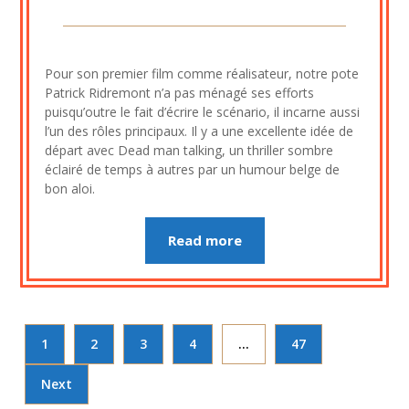
Posted
by
on
cine2909
Pour son premier film comme réalisateur, notre pote
7
Patrick Ridremont n’a pas ménagé ses efforts
août
puisqu’outre le fait d’écrire le scénario, il incarne aussi
2023
l’un des rôles principaux. Il y a une excellente idée de
départ avec Dead man talking, un thriller sombre
éclairé de temps à autres par un humour belge de
bon aloi.
Read more
1
2
3
4
…
47
Next