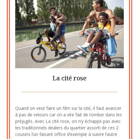
La cité rose
Posted
by
on
cine2909
Quand on veut faire un film sur la cité, il faut avancer
7
à pas de velours car on a vite fait de tomber dans les
août
préjugés. Avec La cité rose, on n’y échappe pas avec
2023
les traditionnels dealers du quartier assorti de ces 2
cousins l’un faisant office d’exemple à suivre l’autre