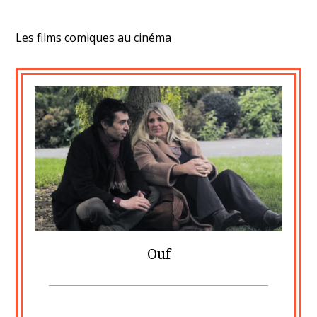
Les films comiques au cinéma
Ouf
Posted
by
on
cine2909