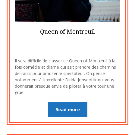
Queen of Montreuil
Posted
by
on
cine2909
Il sera difficile de classer ce Queen of Montreuil à la
8
fois comédie et drame qui sait prendre des chemins
août
délirants pour amuser le spectateur. On pense
2023
notamment à l’excellente Didda Jonsdottir qui vous
donnerait presque envie de piloter à votre tour une
grue.
Read more