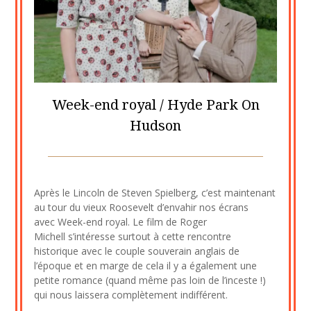
Week-end royal / Hyde Park On
Hudson
Posted
by
on
cine2909
Après le Lincoln de Steven Spielberg, c’est maintenant
4
au tour du vieux Roosevelt d’envahir nos écrans
septembre
avec Week-end royal. Le film de Roger
2023
Michell s’intéresse surtout à cette rencontre
historique avec le couple souverain anglais de
l’époque et en marge de cela il y a également une
petite romance (quand même pas loin de l’inceste !)
qui nous laissera complètement indifférent.