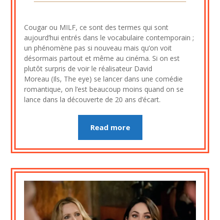
Posted
by
on
cine2909
Cougar ou MILF, ce sont des termes qui sont
3
aujourd’hui entrés dans le vocabulaire contemporain ;
septembre
un phénomène pas si nouveau mais qu’on voit
2023
désormais partout et même au cinéma. Si on est
plutôt surpris de voir le réalisateur David
Moreau (Ils, The eye) se lancer dans une comédie
romantique, on l’est beaucoup moins quand on se
lance dans la découverte de 20 ans d’écart.
Read more