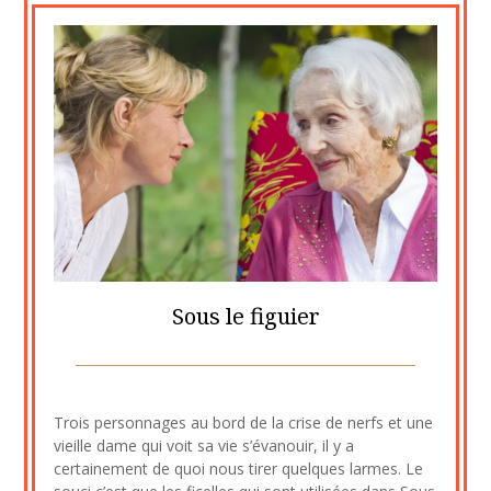
Sous le figuier
Posted
by
on
cine2909
Trois personnages au bord de la crise de nerfs et une
8
vieille dame qui voit sa vie s’évanouir, il y a
août
certainement de quoi nous tirer quelques larmes. Le
2023