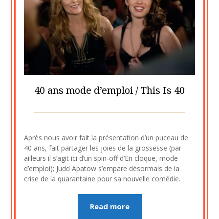
40 ans mode d’emploi / This Is 40
Posted
by
on
cine2909
Après nous avoir fait la présentation d’un puceau de
2
40 ans, fait partager les joies de la grossesse (par
septembre
ailleurs il s’agit ici d’un spin-off d’En cloque, mode
2023
d’emploi); Judd Apatow s’empare désormais de la
crise de la quarantaine pour sa nouvelle comédie.
Read more