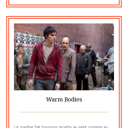
Warm Bodies
Posted
by
on
cine2909
Le zombie fait toujours recette au petit comme au