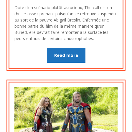
on
cine2909
Doté d’un scénario plutôt astucieux, The call est un
8
thriller assez prenant puisqu’on se retrouve suspendu
juillet
au sort de la pauvre Abigail Breslin. Enfermée une
2023
bonne partie du film de la même manière qu’un
Buried, elle devrait faire remonter à la surface les
peurs enfouis de certains claustrophobes.
Read more