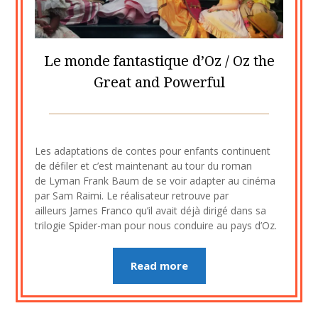
Le monde fantastique d’Oz / Oz the
Great and Powerful
Posted
by
on
cine2909
Les adaptations de contes pour enfants continuent
2
de défiler et c’est maintenant au tour du roman
septembre
de Lyman Frank Baum de se voir adapter au cinéma
2023
par Sam Raimi. Le réalisateur retrouve par
ailleurs James Franco qu’il avait déjà dirigé dans sa
trilogie Spider-man pour nous conduire au pays d’Oz.
Read more