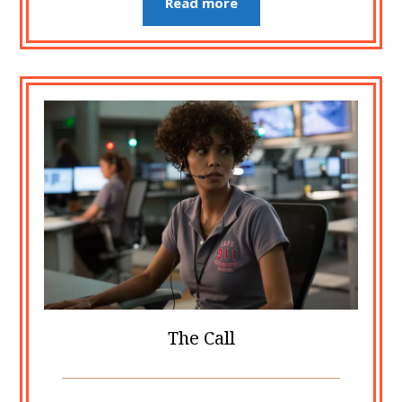
Read more
The Call
Posted
by