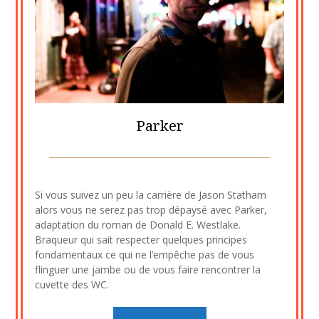
Parker
Posted
by
on
cine2909
Si vous suivez un peu la carrière de Jason Statham
25
alors vous ne serez pas trop dépaysé avec Parker,
juillet
adaptation du roman de Donald E. Westlake.
2023
Braqueur qui sait respecter quelques principes
fondamentaux ce qui ne l’empêche pas de vous
flinguer une jambe ou de vous faire rencontrer la
cuvette des WC.