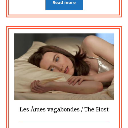
Read more
Les Âmes vagabondes / The Host
Posted
by