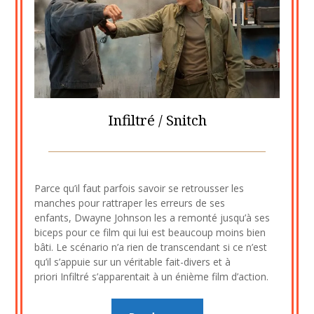
Infiltré / Snitch
Posted
by
on
cine2909
Parce qu’il faut parfois savoir se retrousser les
17
manches pour rattraper les erreurs de ses
juillet
enfants, Dwayne Johnson les a remonté jusqu’à ses
2023
biceps pour ce film qui lui est beaucoup moins bien
bâti. Le scénario n’a rien de transcendant si ce n’est
qu’il s’appuie sur un véritable fait-divers et à
priori Infiltré s’apparentait à un énième film d’action.