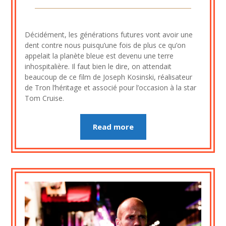
Posted
by
on
cine2909
Décidément, les générations futures vont avoir une
2
dent contre nous puisqu’une fois de plus ce qu’on
août
appelait la planète bleue est devenu une terre
2023
inhospitalière. Il faut bien le dire, on attendait
beaucoup de ce film de Joseph Kosinski, réalisateur
de Tron l’héritage et associé pour l’occasion à la star
Tom Cruise.
Read more