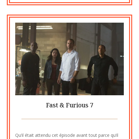
Fast & Furious 7
Posted
by
on
cine2909
Qu’il était attendu cet épisode avant tout parce qu’il
28