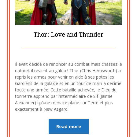
Thor: Love and Thunder
Posted
by
on
cine2909
Il avait décidé de renoncer au combat mais chassez le
5
naturel, il revient au galop ! Thor (Chris Hemsworth) a
janvier
repris les armes pour venir en aide à ses potes les
2023
Gardiens de la galaxie et en un tour de main a décimé
toute une armée. Cette bataille achevée, le Dieu du
tonnerre apprend par l’intermédiaire de Sif (Jaimie
Alexander) qu’une menace plane sur Terre et plus
exactement à New Asgard.
Read more