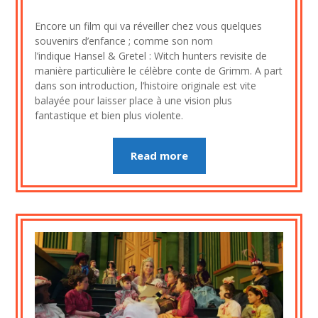
on
cine2909
Encore un film qui va réveiller chez vous quelques
2
souvenirs d’enfance ; comme son nom
septembre
l’indique Hansel & Gretel : Witch hunters revisite de
2023
manière particulière le célèbre conte de Grimm. A part
dans son introduction, l’histoire originale est vite
balayée pour laisser place à une vision plus
fantastique et bien plus violente.
Read more