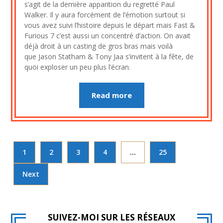
s’agit de la dernière apparition du regretté Paul
décembre
Walker. Il y aura forcément de l’émotion surtout si
2022
vous avez suivi l’histoire depuis le départ mais Fast &
Furious 7 c’est aussi un concentré d’action. On avait
déjà droit à un casting de gros bras mais voilà
que Jason Statham & Tony Jaa s’invitent à la fête, de
quoi exploser un peu plus l’écran.
Read more
1
2
3
4
…
25
Next
SUIVEZ-MOI SUR LES RÉSEAUX