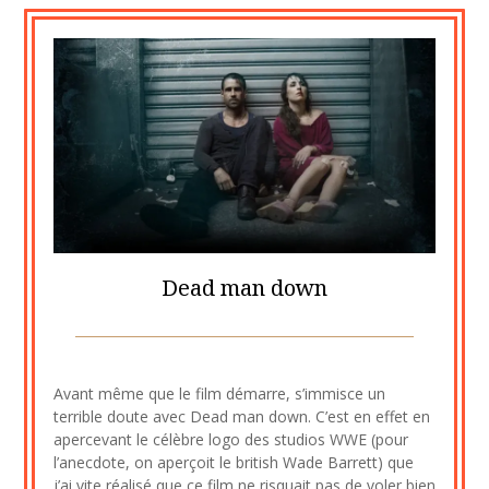
Dead man down
Posted
by
on
cine2909
Avant même que le film démarre, s’immisce un
3
terrible doute avec Dead man down. C’est en effet en
août
apercevant le célèbre logo des studios WWE (pour
2023
l’anecdote, on aperçoit le british Wade Barrett) que
j’ai vite réalisé que ce film ne risquait pas de voler bien