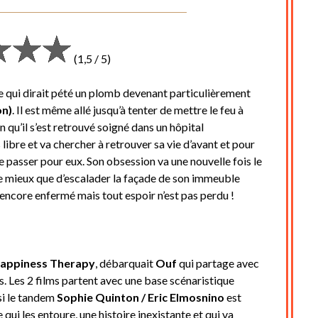
Posted
by
on
cine2909
(1,5 / 5)
4
septembre
qui dirait pété un plomb devenant particulièrement
2023
on)
. Il est même allé jusqu’à tenter de mettre le feu à
on qu’il s’est retrouvé soigné dans un hôpital
 libre et va chercher à retrouver sa vie d’avant et pour
e passer pour eux. Son obsession va une nouvelle fois le
é de mieux que d’escalader la façade de son immeuble
 encore enfermé mais tout espoir n’est pas perdu !
appiness Therapy
, débarquait
Ouf
qui partage avec
 Les 2 films partent avec une base scénaristique
si le tandem
Sophie Quinton / Eric Elmosnino
est
 qui les entoure, une histoire inexistante et qui va