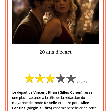
20 ans d’écart
Posted
by
on
cine2909
3
(3 / 5)
septembre
2023
Le départ de
Vincent Khan (Gilles Cohen)
laisse
une place vacante à la tête de la rédaction du
magazine de mode
Rebelle
et notre pote
Alice
Lantins (Virginie Efira)
espérait bénéficier de cette