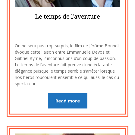
Le temps de l’aventure
Posted
by
on
cine2909
On ne sera pas trop surpris, le film de Jérôme Bonnell
2
évoque cette liaison entre Emmanuelle Devos et
août
Gabriel Byrne, 2 inconnus pris d’un coup de passion.
2023
Le temps de l’aventure fait preuve d’une éclatante
élégance puisque le temps semble s’arrêter lorsque
nos héros roucoulent ensemble ce qui aussi le cas du
spectateur.
Read more