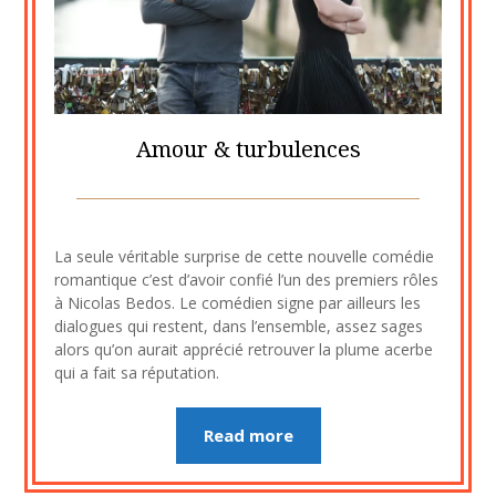
Amour & turbulences
Posted
by
on
cine2909
La seule véritable surprise de cette nouvelle comédie
3
romantique c’est d’avoir confié l’un des premiers rôles
août
à Nicolas Bedos. Le comédien signe par ailleurs les
2023
dialogues qui restent, dans l’ensemble, assez sages
alors qu’on aurait apprécié retrouver la plume acerbe
qui a fait sa réputation.
Read more