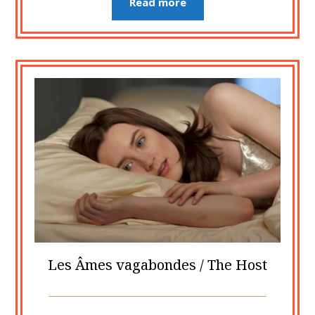
Read more
Les Âmes vagabondes / The Host
Posted
by