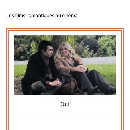
Les films romantiques au cinéma
Ouf
Posted
by
on
cine2909