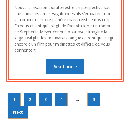
on
cine2909
Nouvelle invasion extraterrestre en perspective sauf
24
que dans Les âmes vagabondes, ils s’emparent non
juillet
seulement de notre planète mais aussi de nos corps.
2023
En vous disant qu’il s’agit de l’adaptation d’un roman
de Stephenie Meyer connue pour avoir imaginé la
saga Twilight, les mauvaises langues diront qu’il s’agit
encore d’un film pour midinettes et difficile de vous
donner tort.
Read more
1
2
3
4
…
9
Next