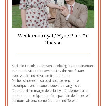
Week-end royal / Hyde Park On
Hudson
Posted
by
on
cine2909
Après le Lincoln de Steven Spielberg, c’est maintenant
4
au tour du vieux Roosevelt d’envahir nos écrans
septembre
avec Week-end royal. Le film de Roger
2023
Michell s’intéresse surtout à cette rencontre
historique avec le couple souverain anglais de
l’époque et en marge de cela il y a également une
petite romance (quand même pas loin de l’inceste !)
qui nous laissera complètement indifférent.