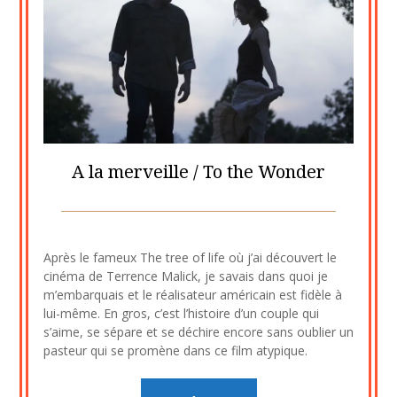
A la merveille / To the Wonder
Posted
by
on
cine2909
Après le fameux The tree of life où j’ai découvert le
2
cinéma de Terrence Malick, je savais dans quoi je
septembre
m’embarquais et le réalisateur américain est fidèle à
2023
lui-même. En gros, c’est l’histoire d’un couple qui
s’aime, se sépare et se déchire encore sans oublier un
pasteur qui se promène dans ce film atypique.