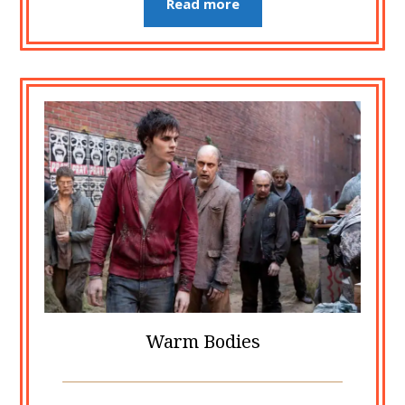
Read more
Warm Bodies
Posted
by