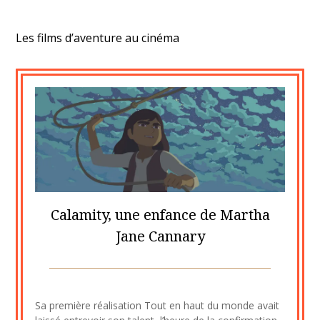
Les films d’aventure au cinéma
Calamity, une enfance de Martha
Jane Cannary
Posted
by
on
cine2909
Sa première réalisation Tout en haut du monde avait
3