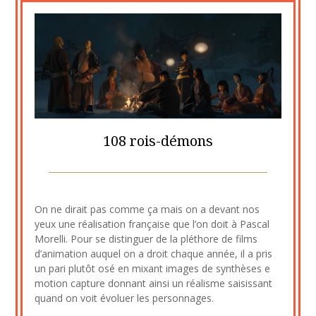
108 rois-démons
Posted
by
on
cine2909
On ne dirait pas comme ça mais on a devant nos
5
yeux une réalisation française que l’on doit à Pascal
septembre
Morelli. Pour se distinguer de la pléthore de films
2020
d’animation auquel on a droit chaque année, il a pris
un pari plutôt osé en mixant images de synthèses e
motion capture donnant ainsi un réalisme saisissant
quand on voit évoluer les personnages.