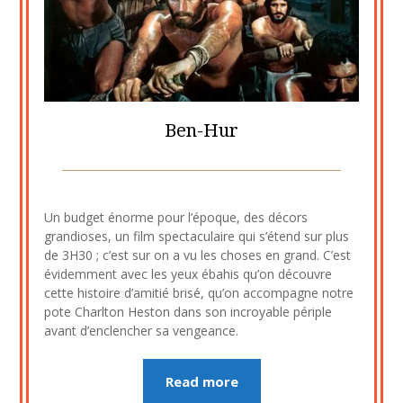
Ben-Hur
Posted
by
on
cine2909
Un budget énorme pour l’époque, des décors
21
grandioses, un film spectaculaire qui s’étend sur plus
septembre
de 3H30 ; c’est sur on a vu les choses en grand. C’est
2020
évidemment avec les yeux ébahis qu’on découvre
cette histoire d’amitié brisé, qu’on accompagne notre
pote Charlton Heston dans son incroyable périple
avant d’enclencher sa vengeance.
Read more