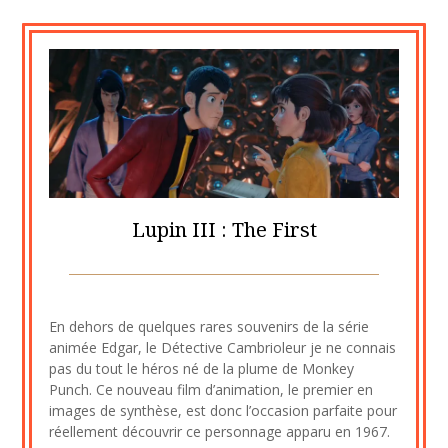
Lupin III : The First
Posted
by
on
cine2909
En dehors de quelques rares souvenirs de la série
8
animée Edgar, le Détective Cambrioleur je ne connais
octobre
pas du tout le héros né de la plume de Monkey
2020
Punch. Ce nouveau film d’animation, le premier en
images de synthèse, est donc l’occasion parfaite pour
réellement découvrir ce personnage apparu en 1967.