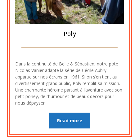
Poly
Posted
by
on
cine2909
Dans la continuité de Belle & Sébastien, notre pote
27
Nicolas Vanier adapte la série de Cécile Aubry
octobre
apparue sur nos écrans en 1961. Si on s’en tient au
2020
divertissement grand public, Poly remplit sa mission.
Une charmante héroïne partant à l’aventure avec son
petit poney, de l’humour et de beaux décors pour
nous dépayser.
Read more