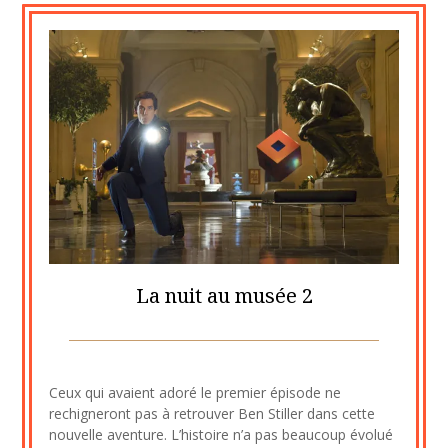
La nuit au musée 2
Posted
by
on
cine2909
Ceux qui avaient adoré le premier épisode ne
9
rechigneront pas à retrouver Ben Stiller dans cette
septembre
nouvelle aventure. L’histoire n’a pas beaucoup évolué