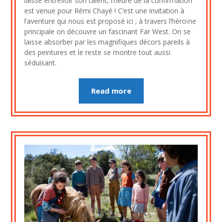
laissé entrevoir son talent, l’heure de la confirmation
novembre
est venue pour Rémi Chayé ! C’est une invitation à
2020
l’aventure qui nous est proposé ici ; à travers l’héroïne
principale on découvre un fascinant Far West. On se
laisse absorber par les magnifiques décors pareils à
des peintures et le reste se montre tout aussi
séduisant.
Read more