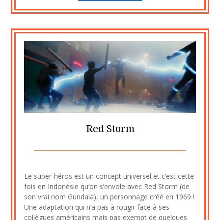
Red Storm
Posted
by
on
cine2909
Le super-héros est un concept universel et c’est cette
10
fois en Indonésie qu’on s’envole avec Red Storm (de
septembre
son vrai nom Gundala), un personnage créé en 1969 !
2020
Une adaptation qui n’a pas à rougir face à ses
collègues américains mais pas exempt de quelques