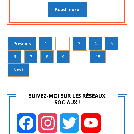
Read more
Previous
1
…
3
4
5
6
7
8
9
…
15
Next
SUIVEZ-MOI SUR LES RÉSEAUX
SOCIAUX !
Facebook
Instagram
Twitter
YouTube