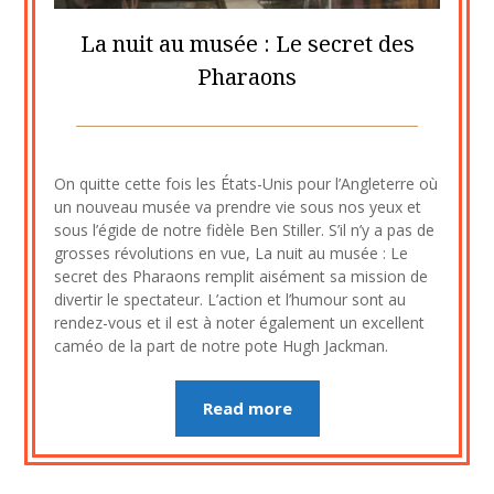
La nuit au musée : Le secret des
Pharaons
Posted
by
on
cine2909
On quitte cette fois les États-Unis pour l’Angleterre où
10
un nouveau musée va prendre vie sous nos yeux et
septembre
sous l’égide de notre fidèle Ben Stiller. S’il n’y a pas de
2020
grosses révolutions en vue, La nuit au musée : Le
secret des Pharaons remplit aisément sa mission de
divertir le spectateur. L’action et l’humour sont au
rendez-vous et il est à noter également un excellent
caméo de la part de notre pote Hugh Jackman.
Read more