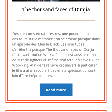
The thousand faces of Dunjia
Posted
by
on
cine2909
Des créatures extraterrestres, une poudre qui joue
6
des tours sur la mémoire ; on se croirait presque dans
septembre
un épisode des Men In Black. Les similitudes
2020
s’arrêtent là puisque The thousand faces of Dunjia
c’est avant tout un Wu Xia Pan qui est aussi le remake
de Miracle fighters du même réalisateur à savoir Yuen
Woo-Ping. Afin de faire vivre cet univers si particulier
le film a ainsi recours à des effets spéciaux qui sont
loin d’être irréprochables.
Read more