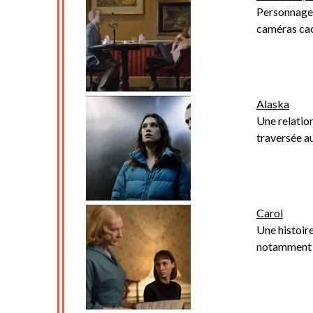
Personnage q
caméras cac
Alaska
Une relatio
traversée a
Carol
Une histoir
notamment 