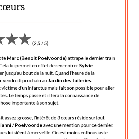
cœurs
Posted
by
on
cine2909
(2,5 / 5)
8
décembre
pote
Marc (Benoit Poelvoorde)
attrape le dernier train
2020
Cela lui permet en effet de rencontrer
Sylvie
ter jusqu’au bout de la nuit. Quand l’heure de la
er vendredi prochain au
Jardin des tuileries
.
victime d’un infarctus mais fait son possible pour aller
es. Le temps passe et il fera la connaissance de
hose importante à son sujet.
rait assez grosse, l’intérêt de 3 cœurs réside surtout
ianni
/
Poelvoorde
avec une mention pour ce dernier.
ues lui siéent à merveille. On est moins enthousiaste