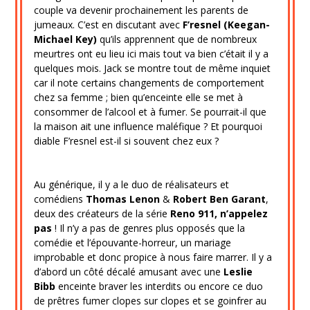
couple va devenir prochainement les parents de
jumeaux. C’est en discutant avec
F’resnel (Keegan-
Michael Key)
qu’ils apprennent que de nombreux
meurtres ont eu lieu ici mais tout va bien c’était il y a
quelques mois. Jack se montre tout de même inquiet
car il note certains changements de comportement
chez sa femme ; bien qu’enceinte elle se met à
consommer de l’alcool et à fumer. Se pourrait-il que
la maison ait une influence maléfique ? Et pourquoi
diable F’resnel est-il si souvent chez eux ?
Au générique, il y a le duo de réalisateurs et
comédiens
Thomas Lenon
&
Robert Ben Garant
,
deux des créateurs de la série
Reno 911, n’appelez
pas
! Il n’y a pas de genres plus opposés que la
comédie et l’épouvante-horreur, un mariage
improbable et donc propice à nous faire marrer. Il y a
d’abord un côté décalé amusant avec une
Leslie
Bibb
enceinte braver les interdits ou encore ce duo
de prêtres fumer clopes sur clopes et se goinfrer au