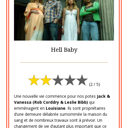
Hell Baby
Posted
by
on
cine2909
29
(2 / 5)
novembre
2020
Une nouvelle vie commence pour nos potes
Jack &
Vanessa (Rob Corddry & Leslie Bibb)
qui
emménagent en
Louisiane
. Ils sont propriétaires
d’une demeure délabrée surnommée la maison du
sang et de nombreux travaux sont à prévoir. Un
changement de vie d’autant plus important que ce