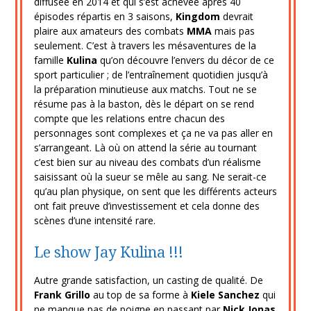
diffusée en 2014 et qui s’est achevée après 40
épisodes répartis en 3 saisons,
Kingdom
devrait
plaire aux amateurs des combats
MMA
mais pas
seulement. C’est à travers les mésaventures de la
famille
Kulina
qu’on découvre l’envers du décor de ce
sport particulier ; de l’entraînement quotidien jusqu’à
la préparation minutieuse aux matchs. Tout ne se
résume pas à la baston, dès le départ on se rend
compte que les relations entre chacun des
personnages sont complexes et ça ne va pas aller en
s’arrangeant. Là où on attend la série au tournant
c’est bien sur au niveau des combats d’un réalisme
saisissant où la sueur se mêle au sang. Ne serait-ce
qu’au plan physique, on sent que les différents acteurs
ont fait preuve d’investissement et cela donne des
scènes d’une intensité rare.
Le show Jay Kulina !!!
Autre grande satisfaction, un casting de qualité. De
Frank Grillo
au top de sa forme à
Kiele Sanchez
qui
ne manque pas de poigne en passant par
Nick Jonas