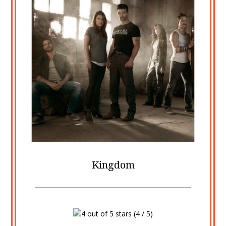
Kingdom
Posted
by
on
cine2909
(4 / 5)
22