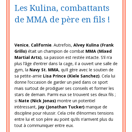
avril
Les Kulina, combattants
2020
de MMA de père en fils !
Venice
,
Californie
. Autrefois,
Alvey Kulina (Frank
Grillo)
était un champion de combat
MMA (Mixed
Martial Arts)
, sa passion est restée intacte. S’il n’a
plus l’âge d’entrer dans la cage, il a ouvert une salle de
gym, la
Navy St. MMA
, qu’il gère avec le soutien de
sa petite-amie
Lisa Prince (Kiele Sanchez)
. Cela lui
donne l’occasion de garder un pied dans ce sport
mais surtout de prodiguer ses conseils et former les
stars de demain. Parmi eux se trouvent ses deux fils ;
si
Nate (Nick Jonas)
montre un potentiel
intéressant,
Jay (Jonathan Tucker)
manque de
discipline pour réussir. Cela crée d’énormes tensions
entre lui et son père au point qu’ils n’arrivent plus du
tout à communiquer entre eux.