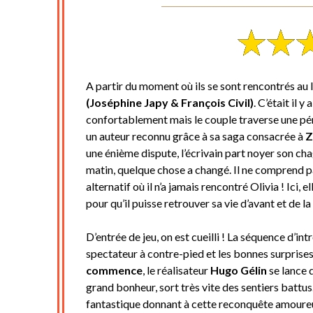
A partir du moment où ils se sont rencontrés au l
(Joséphine Japy & François Civil)
. C’était il 
confortablement mais le couple traverse une péri
un auteur reconnu grâce à sa saga consacrée à
Z
une énième dispute, l’écrivain part noyer son chag
matin, quelque chose a changé. Il ne comprend pa
alternatif où il n’a jamais rencontré Olivia ! Ici, 
pour qu’il puisse retrouver sa vie d’avant et de l
D’entrée de jeu, on est cueilli ! La séquence d’in
spectateur à contre-pied et les bonnes surprises
commence
, le réalisateur
Hugo Gélin
se lance 
grand bonheur, sort très vite des sentiers battus.
fantastique donnant à cette reconquête amoureus