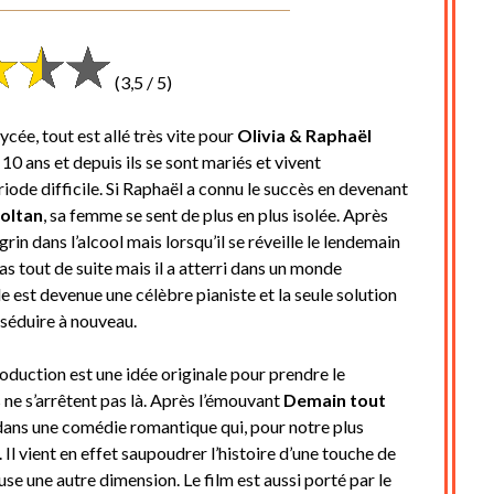
Posted
by
on
cine2909
(3,5 / 5)
29
décembre
ycée, tout est allé très vite pour
Olivia & Raphaël
2020
y a 10 ans et depuis ils se sont mariés et vivent
ode difficile. Si Raphaël a connu le succès en devenant
oltan
, sa femme se sent de plus en plus isolée. Après
rin dans l’alcool mais lorsqu’il se réveille le lendemain
s tout de suite mais il a atterri dans un monde
elle est devenue une célèbre pianiste et la seule solution
a séduire à nouveau.
troduction est une idée originale pour prendre le
 ne s’arrêtent pas là. Après l’émouvant
Demain tout
dans une comédie romantique qui, pour notre plus
 Il vient en effet saupoudrer l’histoire d’une touche de
e une autre dimension. Le film est aussi porté par le