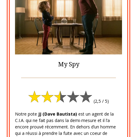
My Spy
Posted
by
on
cine2909
27
(2,5 / 5)
avril
2020
Notre pote
JJ (Dave Bautista)
est un agent de la
C.I.A. qui ne fait pas dans la demi-mesure et il l’a
encore prouvé récemment. En dehors d’un homme
qui a réussi à prendre la fuite avec un coeur de