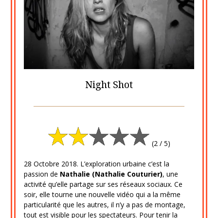
Night Shot
Posted
by
on
cine2909
12
(2 / 5)
janvier
2021
28 Octobre 2018. L’exploration urbaine c’est la
passion de
Nathalie (Nathalie Couturier)
, une
activité qu’elle partage sur ses réseaux sociaux. Ce
soir, elle tourne une nouvelle vidéo qui a la même
particularité que les autres, il n’y a pas de montage,
tout est visible pour les spectateurs. Pour tenir la