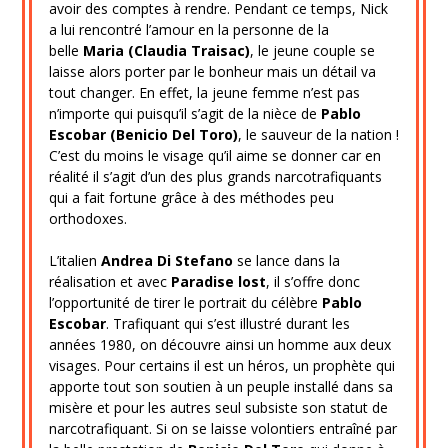
avoir des comptes à rendre. Pendant ce temps, Nick
a lui rencontré l’amour en la personne de la
belle
Maria (Claudia Traisac)
, le jeune couple se
laisse alors porter par le bonheur mais un détail va
tout changer. En effet, la jeune femme n’est pas
n’importe qui puisqu’il s’agit de la nièce de
Pablo
Escobar (Benicio Del Toro)
, le sauveur de la nation !
C’est du moins le visage qu’il aime se donner car en
réalité il s’agit d’un des plus grands narcotrafiquants
qui a fait fortune grâce à des méthodes peu
orthodoxes.
L’italien
Andrea Di Stefano
se lance dans la
réalisation et avec
Paradise lost
, il s’offre donc
l’opportunité de tirer le portrait du célèbre
Pablo
Escobar
. Trafiquant qui s’est illustré durant les
années 1980, on découvre ainsi un homme aux deux
visages. Pour certains il est un héros, un prophète qui
apporte tout son soutien à un peuple installé dans sa
misère et pour les autres seul subsiste son statut de
narcotrafiquant. Si on se laisse volontiers entraîné par