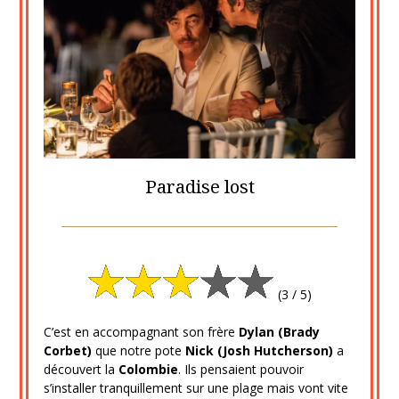
Paradise lost
Posted
by
on
cine2909
11
(3 / 5)
novembre
2020
C’est en accompagnant son frère
Dylan (Brady
Corbet)
que notre pote
Nick (Josh Hutcherson)
a
découvert la
Colombie
. Ils pensaient pouvoir
s’installer tranquillement sur une plage mais vont vite