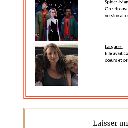
Spider-Man
On retrouve
version alt
Larguées
Elle avait c
cœurs et cet
Laisser u