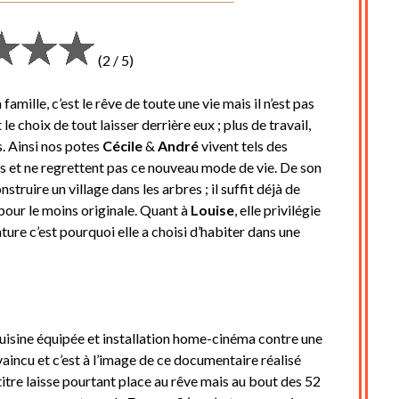
Posted
by
on
cine2909
(2 / 5)
11
décembre
amille, c’est le rêve de toute une vie mais il n’est pas
2019
le choix de tout laisser derrière eux ; plus de travail,
s. Ainsi nos potes
Cécile
&
André
vivent tels des
s et ne regrettent pas ce nouveau mode de vie. De son
nstruire un village dans les arbres ; il suffit déjà de
 pour le moins originale. Quant à
Louise
, elle privilégie
ture c’est pourquoi elle a choisi d’habiter dans une
uisine équipée et installation home-cinéma contre une
incu et c’est à l’image de ce documentaire réalisé
titre laisse pourtant place au rêve mais au bout des 52