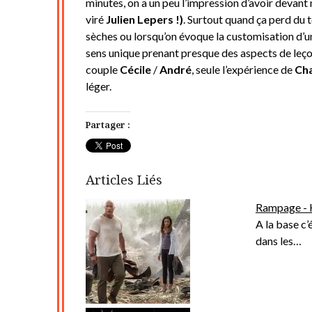
minutes, on a un peu l’impression d’avoir devan
viré
Julien Lepers !)
. Surtout quand ça perd du 
sèches ou lorsqu’on évoque la customisation d’u
sens unique prenant presque des aspects de leç
couple
Cécile
/
André
, seule l’expérience de
Cha
léger.
Partager :
Articles Liés
Rampage - 
A la base c’
dans les…