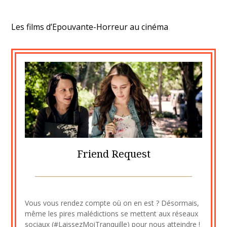
Les films d’Epouvante-Horreur au cinéma
Friend Request
Posted
by
on
cine2909
Vous vous rendez compte où on en est ? Désormais,
24
même les pires malédictions se mettent aux réseaux
novembre
sociaux (#LaissezMoiTranquille) pour nous atteindre !