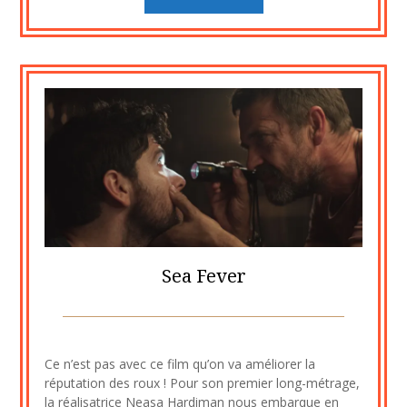
Sea Fever
Posted
by
on
cine2909
Ce n’est pas avec ce film qu’on va améliorer la
22
réputation des roux ! Pour son premier long-métrage,
novembre
la réalisatrice Neasa Hardiman nous embarque en