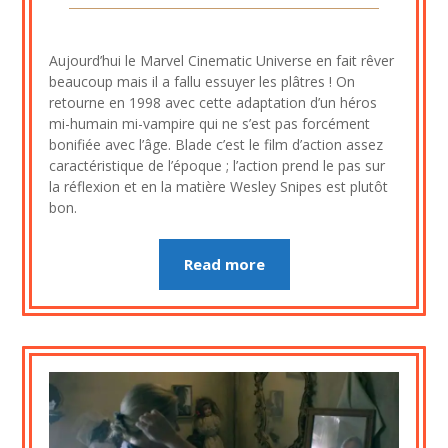
Posted
by
on
cine2909
Aujourd’hui le Marvel Cinematic Universe en fait rêver
10
beaucoup mais il a fallu essuyer les plâtres ! On
novembre
retourne en 1998 avec cette adaptation d’un héros
2020
mi-humain mi-vampire qui ne s’est pas forcément
bonifiée avec l’âge. Blade c’est le film d’action assez
caractéristique de l’époque ; l’action prend le pas sur
la réflexion et en la matière Wesley Snipes est plutôt
bon.
Read more