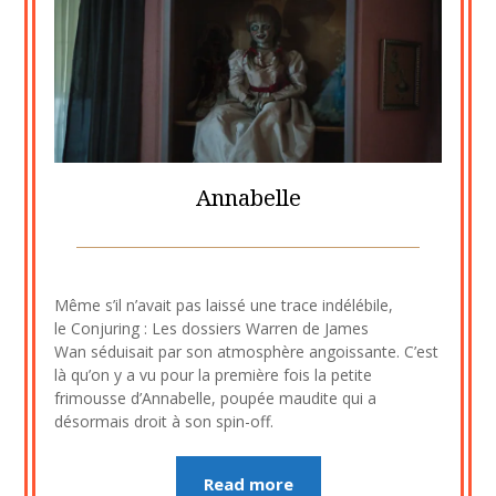
Annabelle
Posted
by
on
cine2909
Même s’il n’avait pas laissé une trace indélébile,
23
le Conjuring : Les dossiers Warren de James
novembre
Wan séduisait par son atmosphère angoissante. C’est
2020
là qu’on y a vu pour la première fois la petite
frimousse d’Annabelle, poupée maudite qui a
désormais droit à son spin-off.
Read more