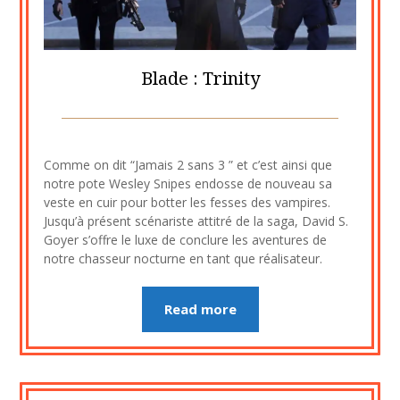
Blade : Trinity
Posted
by
on
cine2909
Comme on dit “Jamais 2 sans 3 ” et c’est ainsi que
12
notre pote Wesley Snipes endosse de nouveau sa
novembre
veste en cuir pour botter les fesses des vampires.
2020
Jusqu’à présent scénariste attitré de la saga, David S.
Goyer s’offre le luxe de conclure les aventures de
notre chasseur nocturne en tant que réalisateur.
Read more