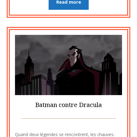
Read more
Batman contre Dracula
Posted
by
on
cine2909
Quand deux légendes se rencontrent, les chauves-