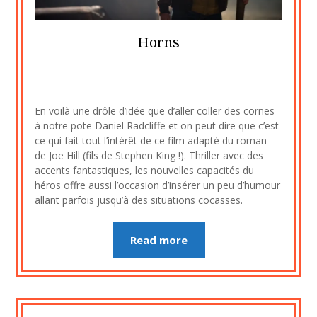
Horns
Posted
by
on
cine2909
En voilà une drôle d’idée que d’aller coller des cornes
24
à notre pote Daniel Radcliffe et on peut dire que c’est
novembre
ce qui fait tout l’intérêt de ce film adapté du roman
2020
de Joe Hill (fils de Stephen King !). Thriller avec des
accents fantastiques, les nouvelles capacités du
héros offre aussi l’occasion d’insérer un peu d’humour
allant parfois jusqu’à des situations cocasses.
Read more